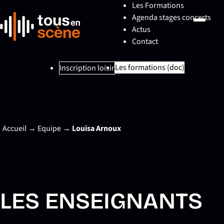
Les Formations
Agenda stages concerts
Actus
Contact
Les formations (doc)
Inscription loisir
Accueil
→
Equipe
→
Louisa Arnoux
LES ENSEIGNANTS