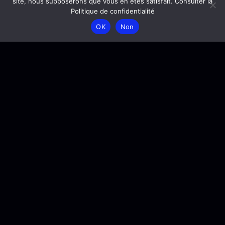
site, nous supposerons que vous en êtes satisfait. Consulter la
Politique de confidentialité
OK
Non
S'informer sur l'école
Qui sont nos
partenaires
?