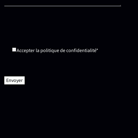
Veuillez
laisser
ce
Accepter la politique de confidentialité*
champ
vide.