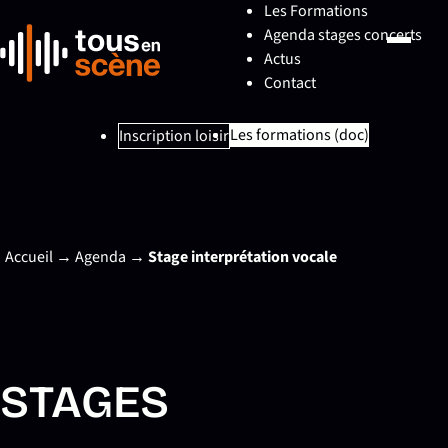
Les Formations
Agenda stages concerts
Actus
Contact
Les formations (doc)
Inscription loisir
Accueil
→
Agenda
→
Stage interprétation vocale
STAGES