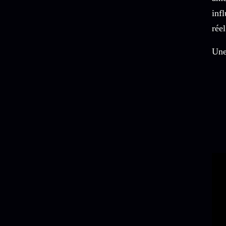
inf
rée
Une