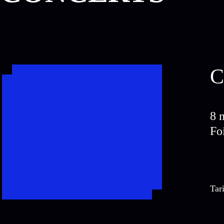
C
8 
Fo
Tari