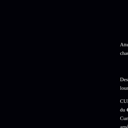
Att
cha
Des
lou
CUM
du
Cum
amé