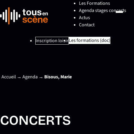
Les Formations
Agenda stages concerts
Actus
Contact
Les formations (doc)
Inscription loisir
Accueil
→
Agenda
→
Bisous, Marie
CONCERTS